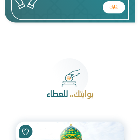
شارك
بوابتك..
للعطاء