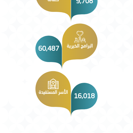
9,708
البرامج الخيرية
60,487
الأسر المستفيدة
16,018