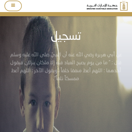
تسجيل
عن أبي هريرة رضي الله عنه أن النبيّ صلى الله عليه وسلم
قال : ” ما من يوم يصبح العباد فيه إلا ملكان ينزلان فيقول
أحدهما : اللهم أعط منفقا خلفاً ، ويقول الآخر : اللهم أعط
ممسكاً تلفاً“.